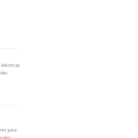
 eléctricas
idio
ares para
onales