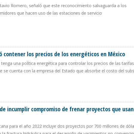
Octavio Romero, señaló que este reconocimiento salvaguarda a los
sumidores que hacen uso de las estaciones de servicio
AL ENTREGÓ A PEMEX CERTIFICADO DE MARCA FAMOSA
ó contener los precios de los energéticos en México
tenga una política energética para controlar los precios de las tarifas
que se cuenta con la empresa del Estado que absorbe el costo del subs
OGRÓ CONTENER LOS PRECIOS DE LOS ENERGÉTICOS EN MÉXICO
de incumplir compromiso de frenar proyectos que usan
cana para el año 2022 incluye dos proyectos por 700 millones de dól
 la fractura hidráulica para el desarrollo de yacimientos no convenci