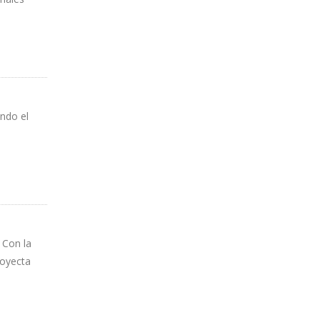
endo el
 Con la
royecta