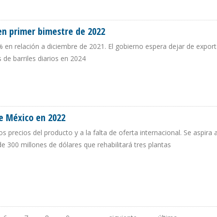
.000 BARRILES DIARIOS A FINALES DE AÑO
en primer bimestre de 2022
 en relación a diciembre de 2021. El gobierno espera dejar de export
 de barriles diarios en 2024
 EN PRIMER BIMESTRE DE 2022
de México en 2022
 precios del producto y a la falta de oferta internacional. Se aspira 
e 300 millones de dólares que rehabilitará tres plantas
S DE MÉXICO EN 2022