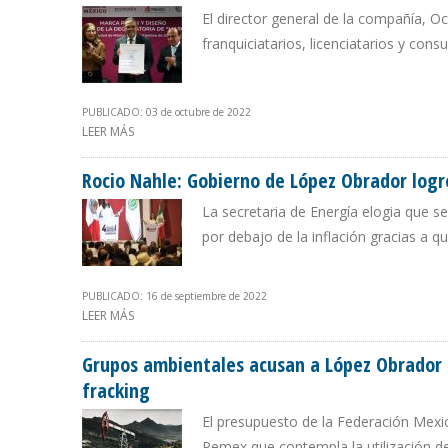
El director general de la compañía, 
franquiciatarios, licenciatarios y con
PUBLICADO: 03 de octubre de 2022
LEER MÁS
SOBRE INSTITUTO MEXICANO DE PROPIEDAD INDUSTRI
Rocio Nahle: Gobierno de López Obrador logr
La secretaria de Energía elogia que se 
por debajo de la inflación gracias a 
PUBLICADO: 16 de septiembre de 2022
LEER MÁS
SOBRE ROCIO NAHLE: GOBIERNO DE LÓPEZ OBRADOR L
Grupos ambientales acusan a López Obrador 
fracking
El presupuesto de la Federación Mexi
Pemex que contempla la utilización de