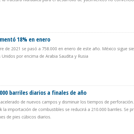
OR DE INCUMPLIR COMPROMISO DE FRENAR PROYECTOS QUE USAN FRACKING
aumentó 18% en enero
bre de 2021 se pasó a 758.000 en enero de este año. México sigue si
s Unidos por encima de Arabia Saudita y Rusia
U AUMENTÓ 18% EN ENERO
00 barriles diarios a finales de año
o acelerado de nuevos campos y disminuir los tiempos de perforación.
k la importación de combustibles se reducirá a 210.000 barriles. Se p
es de pies cúbicos diarios.