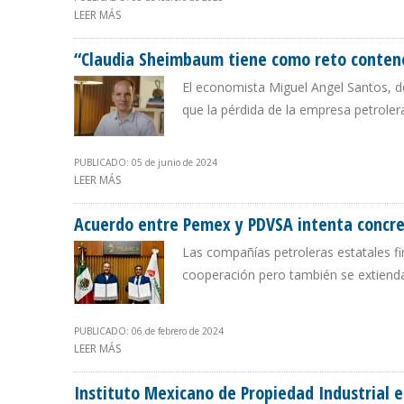
LEER MÁS
SOBRE ARANCEL DE TRUMP AL PETRÓLEO DE CANADÁ Y
“Claudia Sheimbaum tiene como reto contene
El economista Miguel Angel Santos, d
que la pérdida de la empresa petrole
PUBLICADO: 05 de junio de 2024
LEER MÁS
SOBRE “CLAUDIA SHEIMBAUM TIENE COMO RETO CONTEN
Acuerdo entre Pemex y PDVSA intenta concre
Las compañías petroleras estatales 
cooperación pero también se extienda 
PUBLICADO: 06 de febrero de 2024
LEER MÁS
SOBRE ACUERDO ENTRE PEMEX Y PDVSA INTENTA CON
Instituto Mexicano de Propiedad Industrial