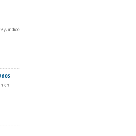
ey, indicó
anos
an en