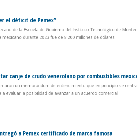
 MÉXICO AFECTARÁ DOS TERCIOS DEL PETRÓLEO IMPORTADO POR EE.UU.
r el déficit de Pemex”
ecano de la Escuela de Gobierno del Instituto Tecnológico de Monterr
ra mexicano durante 2023 fue de 8.200 millones de dólares
ER EL DÉFICIT DE PEMEX”
tar canje de crudo venezolano por combustibles mexic
firmaron un memorándum de entendimiento que en principio se centr
a evaluar la posibilidad de avanzar a un acuerdo comercial
CRETAR CANJE DE CRUDO VENEZOLANO POR COMBUSTIBLES MEXICANOS
 entregó a Pemex certificado de marca famosa