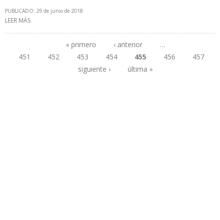
PUBLICADO: 29 de junio de 2018
LEER MÁS
SOBRE REFINERÍAS BOLIVIANAS GUALBERTO VILLARROEL Y
GUILLERMO ELDER BELL INCREMENTARON EN 62% SU CAPACIDAD
DE PROCESAMIENTO
« primero
‹ anterior
…
451
452
453
454
455
456
457
Páginas
siguiente ›
última »