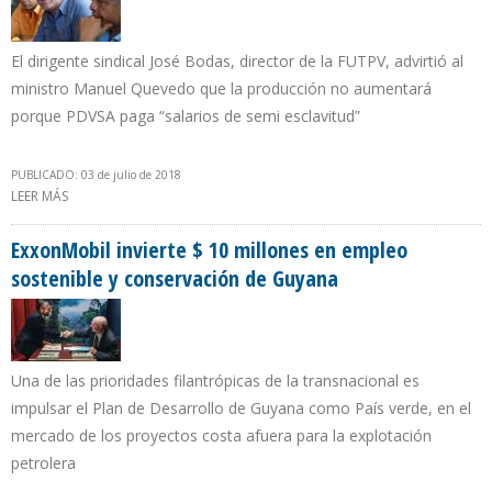
El dirigente sindical José Bodas, director de la FUTPV, advirtió al
ministro Manuel Quevedo que la producción no aumentará
porque PDVSA paga “salarios de semi esclavitud”
PUBLICADO: 03 de julio de 2018
LEER MÁS
SOBRE UN TÉCNICO PETROLERO DE CITGO GANA $3.500 O MÁS Y
UNO PDVSA NO LLEGA NI A $30 AL MES
ExxonMobil invierte $ 10 millones en empleo
sostenible y conservación de Guyana
Una de las prioridades filantrópicas de la transnacional es
impulsar el Plan de Desarrollo de Guyana como País verde, en el
mercado de los proyectos costa afuera para la explotación
petrolera