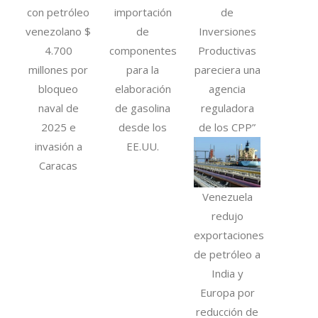
con petróleo
importación
de
venezolano $
de
Inversiones
4.700
componentes
Productivas
millones por
para la
pareciera una
bloqueo
elaboración
agencia
naval de
de gasolina
reguladora
2025 e
desde los
de los CPP”
invasión a
EE.UU.
Caracas
Venezuela
redujo
exportaciones
de petróleo a
India y
Europa por
reducción de