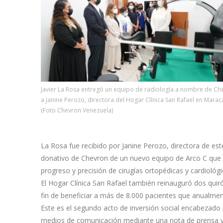
Javier La Rosa entregó un equipo de radiología a nombre de Ch
a Janine Perozo, directora del Hogar Clínica San Rafael en Mara
(Foto Chevron Venezuela)
La Rosa fue recibido por Janine Perozo, directora de este
donativo de Chevron de un nuevo equipo de Arco C que p
progreso y precisión de cirugías ortopédicas y cardiológi
El Hogar Clínica San Rafael también reinauguró dos quir
fin de beneficiar a más de 8.000 pacientes que anualmen
Este es el segundo acto de inversión social encabezado 
medios de comunicación mediante una nota de prensa 