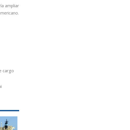
ría ampliar
americano.
e cargo
i