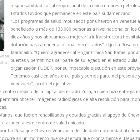
responsabilidad social empresarial de la única empresa petroler
Estados Unidos que permanece en este país sudamericano.
“Los programas de salud impulsados por Chevron en Venezuela
beneficiado a más de 133.000 personas a nivel nacional en los 
diez años y nos abocamos a mejorar la infraestructura hospitala
dotación para atender a los más necesitados”, dijo La Rosa en
Maracaibo. “Quiero agradecer al Hogar Clínica San Rafael por ab
evron
puertas y permitirnos ser parte de su legado en el estado Zulia, 
caibo
organización FUDEP, por su impecable ejecución en este proye
Tenemos casi cien años en el país y somos parte del presente y
Venezuela”, acotó el ejecutivo.
 centro médico de la capital del estado Zulia, a quien hizo entrega de
ermitirá obtener imágenes radiológicas de alta resolución para moni
cas.
ófanos, que fueron rehabilitados y dotados gracias al apoyo de Chevr
te acuden a este centro de salud ubicado.
por La Rosa que Chevron Venezuela decide darle notoriedad al difundi
y ocurre en un momento que se asegura que prontamente el Depar