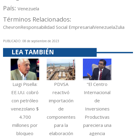
País:
Venezuela
Términos Relacionados:
Chevron
Responsabilidad Social Empresarial
Venezuela
Zulia
PUBLICADO: 08 de septiembre de 2023
LEA TAMBIÉN
Luigi Pisella:
PDVSA
“El Centro
EE.UU. cobró
reactivó
Internacional
con petróleo
importación
de
venezolano $
de
Inversiones
4.700
componentes
Productivas
millones por
para la
pareciera una
bloqueo
elaboración
agencia