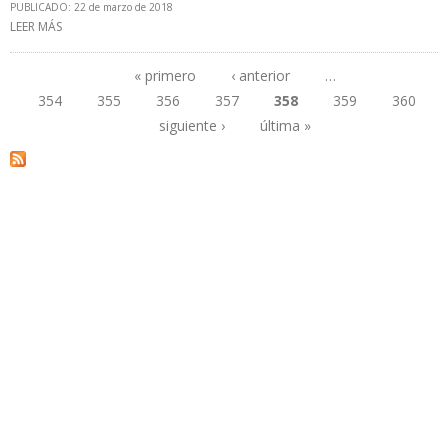
PUBLICADO: 22 de marzo de 2018
LEER MÁS
SOBRE GOBIERNO DE MADURO CONSIDERA INVERSIÓN
EXTRANJERA CAPITAL DE VENEZOLANOS CON MÁS DE 3 AÑOS
FUERA DEL PAÍS
« primero
‹ anterior
…
354
355
356
357
358
359
360
Páginas
siguiente ›
última »