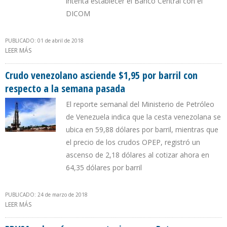
intenta establecer el Banco Central con el
DICOM
PUBLICADO: 01 de abril de 2018
LEER MÁS
SOBRE "NADIE QUIERE VENDER UN DÓLAR EN LA GRAN SABANA
PORQUE LA TASA ES DE BS. 90.000"
Crudo venezolano asciende $1,95 por barril con
respecto a la semana pasada
El reporte semanal del Ministerio de Petróleo
de Venezuela indica que la cesta venezolana se
ubica en 59,88 dólares por barril, mientras que
el precio de los crudos OPEP, registró un
ascenso de 2,18 dólares al cotizar ahora en
64,35 dólares por barril
PUBLICADO: 24 de marzo de 2018
LEER MÁS
SOBRE CRUDO VENEZOLANO ASCIENDE $1,95 POR BARRIL CON
RESPECTO A LA SEMANA PASADA