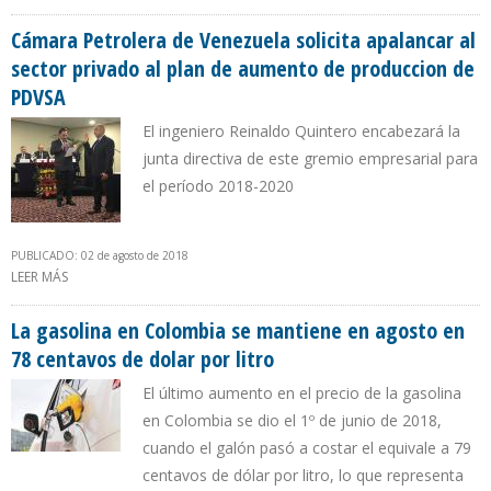
DISPONIBLES EN REFINERÍA DE TALARA
Cámara Petrolera de Venezuela solicita apalancar al
sector privado al plan de aumento de produccion de
PDVSA
El ingeniero Reinaldo Quintero encabezará la
junta directiva de este gremio empresarial para
el período 2018-2020
PUBLICADO: 02 de agosto de 2018
LEER MÁS
SOBRE CÁMARA PETROLERA DE VENEZUELA SOLICITA APALANCAR
AL SECTOR PRIVADO AL PLAN DE AUMENTO DE PRODUCCION DE
PDVSA
La gasolina en Colombia se mantiene en agosto en
78 centavos de dolar por litro
El último aumento en el precio de la gasolina
en Colombia se dio el 1º de junio de 2018,
cuando el galón pasó a costar el equivale a 79
centavos de dólar por litro, lo que representa