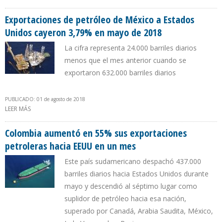
CREDIBILIDAD EN SOCIOS DE PDVSA NI EN LA COMUNIDAD
FINANCIERA
Exportaciones de petróleo de México a Estados
Unidos cayeron 3,79% en mayo de 2018
La cifra representa 24.000 barriles diarios
menos que el mes anterior cuando se
exportaron 632.000 barriles diarios
PUBLICADO: 01 de agosto de 2018
LEER MÁS
SOBRE EXPORTACIONES DE PETRÓLEO DE MÉXICO A ESTADOS
UNIDOS CAYERON 3,79% EN MAYO DE 2018
Colombia aumentó en 55% sus exportaciones
petroleras hacia EEUU en un mes
Este país sudamericano despachó 437.000
barriles diarios hacia Estados Unidos durante
mayo y descendió al séptimo lugar como
suplidor de petróleo hacia esa nación,
superado por Canadá, Arabia Saudita, México,