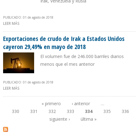
Irak, Venezuela y Rusia
PUBLICADO: 01 de agosto de 2018
LEER MÁS
SOBRE COLOMBIA AUMENTÓ EN 55% SUS EXPORTACIONES
PETROLERAS HACIA EEUU EN UN MES
Exportaciones de crudo de Irak a Estados Unidos
cayeron 29,49% en mayo de 2018
El volumen fue de 246.000 barriles diarios
menos que el mes anterior
PUBLICADO: 01 de agosto de 2018
LEER MÁS
SOBRE EXPORTACIONES DE CRUDO DE IRAK A ESTADOS UNIDOS
CAYERON 29,49% EN MAYO DE 2018
« primero
‹ anterior
…
330
331
332
333
334
335
336
Páginas
siguiente ›
última »