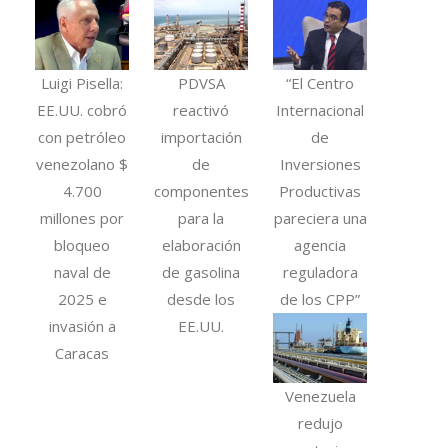
Luigi Pisella:
PDVSA
“El Centro
EE.UU. cobró
reactivó
Internacional
con petróleo
importación
de
venezolano $
de
Inversiones
4.700
componentes
Productivas
millones por
para la
pareciera una
bloqueo
elaboración
agencia
naval de
de gasolina
reguladora
2025 e
desde los
de los CPP”
invasión a
EE.UU.
Caracas
Venezuela
redujo