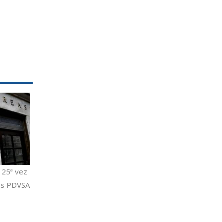
 25ª vez
nos PDVSA