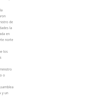
la
aron
nistro de
dades la
eada en
rte norte
ue los
s
ministro
to o
 Asamblea
A y un