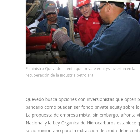
El ministro Quevedo intenta que private equitys inviertan en la
recuperación de la industria petrolera
Quevedo busca opciones con inversionistas que opten por 
bancario como pueden ser fondo private equity sobre los
La propuesta de empresa mixta, sin embargo, afronta vis
Nacional y la Ley Orgánica de Hidrocarburos establece 
socio minioritario para la extracción de crudo debe cont