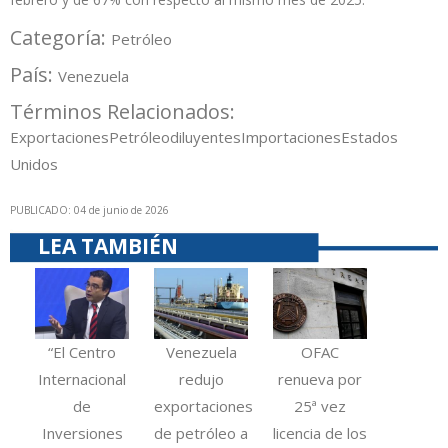
Categoría:
Petróleo
País:
Venezuela
Términos Relacionados:
Exportaciones
Petróleo
diluyentes
Importaciones
Estados
Unidos
PUBLICADO: 04 de junio de 2026
LEA TAMBIÉN
“El Centro
Venezuela
OFAC
Internacional
redujo
renueva por
de
exportaciones
25ª vez
Inversiones
de petróleo a
licencia de los