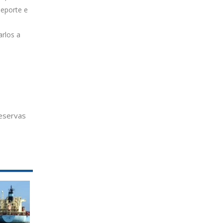
deporte e
arlos a
eservas