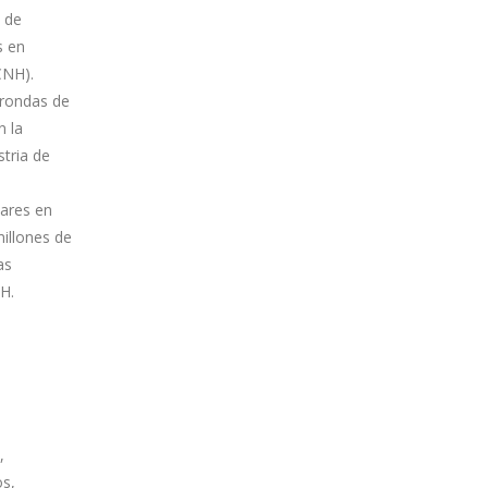
l de
s en
CNH).
 rondas de
n la
stria de
lares en
millones de
as
H.
,
os,