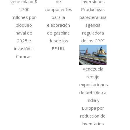
venezolano $
de
Inversiones
4.700
componentes
Productivas
millones por
para la
pareciera una
bloqueo
elaboración
agencia
naval de
de gasolina
reguladora
2025 e
desde los
de los CPP”
invasión a
EE.UU.
Caracas
Venezuela
redujo
exportaciones
de petróleo a
India y
Europa por
reducción de
inventarios