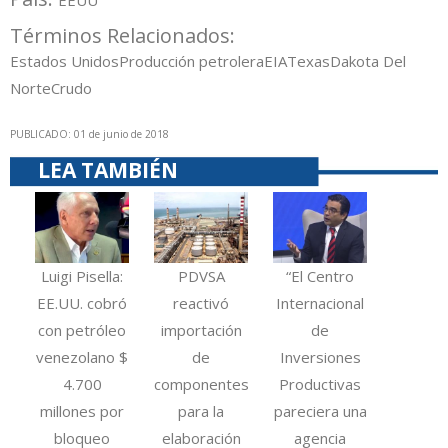
EEUU
Términos Relacionados:
Estados Unidos
Producción petrolera
EIA
Texas
Dakota Del
Norte
Crudo
PUBLICADO: 01 de junio de 2018
LEA TAMBIÉN
Luigi Pisella:
PDVSA
“El Centro
EE.UU. cobró
reactivó
Internacional
con petróleo
importación
de
venezolano $
de
Inversiones
4.700
componentes
Productivas
millones por
para la
pareciera una
bloqueo
elaboración
agencia