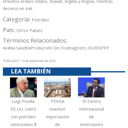
Emiratos Árabes Unidos, Kuwait, Argelia y Angola, mientras
decreció en Irak.
Categoría:
Petróleo
País:
Otros Países
Términos Relacionados:
Arabia Saudita
Producción De Crudo
agosto 2020
OPEP
PUBLICADO: 14 de septiembre de 2020
LEA TAMBIÉN
Luigi Pisella:
PDVSA
“El Centro
EE.UU. cobró
reactivó
Internacional
con petróleo
importación
de
venezolano $
de
Inversiones