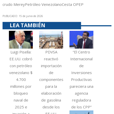
crudo Merey
Petróleo Venezolano
Cesta OPEP
PUBLICADO: 15 de junio de 2026
LEA TAMBIÉN
Luigi Pisella:
PDVSA
“El Centro
EE.UU. cobró
reactivó
Internacional
con petróleo
importación
de
venezolano $
de
Inversiones
4.700
componentes
Productivas
millones por
para la
pareciera una
bloqueo
elaboración
agencia
naval de
de gasolina
reguladora
2025 e
desde los
de los CPP”
invasión a
EE.UU.