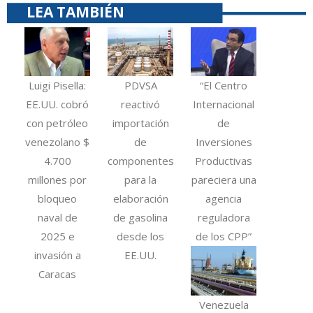
LEA TAMBIÉN
Luigi Pisella:
PDVSA
“El Centro
EE.UU. cobró
reactivó
Internacional
con petróleo
importación
de
venezolano $
de
Inversiones
4.700
componentes
Productivas
millones por
para la
pareciera una
bloqueo
elaboración
agencia
naval de
de gasolina
reguladora
2025 e
desde los
de los CPP”
invasión a
EE.UU.
Caracas
Venezuela