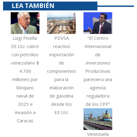
LEA TAMBIÉN
Luigi Pisella:
PDVSA
“El Centro
EE.UU. cobró
reactivó
Internacional
con petróleo
importación
de
venezolano $
de
Inversiones
4.700
componentes
Productivas
millones por
para la
pareciera una
bloqueo
elaboración
agencia
naval de
de gasolina
reguladora
2025 e
desde los
de los CPP”
invasión a
EE.UU.
Caracas
Venezuela