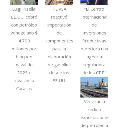
Luigi Pisella:
PDVSA
“El Centro
EE.UU. cobró
reactivó
Internacional
con petróleo
importación
de
venezolano $
de
Inversiones
4.700
componentes
Productivas
millones por
para la
pareciera una
bloqueo
elaboración
agencia
naval de
de gasolina
reguladora
2025 e
desde los
de los CPP”
invasión a
EE.UU.
Caracas
Venezuela
redujo
exportaciones
de petróleo a