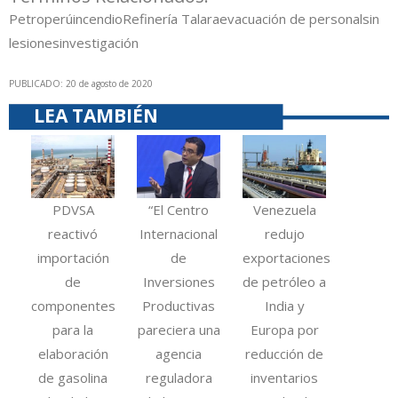
Petroperú
incendio
Refinería Talara
evacuación de personal
sin
lesiones
investigación
PUBLICADO: 20 de agosto de 2020
LEA TAMBIÉN
PDVSA
“El Centro
Venezuela
reactivó
Internacional
redujo
importación
de
exportaciones
de
Inversiones
de petróleo a
componentes
Productivas
India y
para la
pareciera una
Europa por
elaboración
agencia
reducción de
de gasolina
reguladora
inventarios