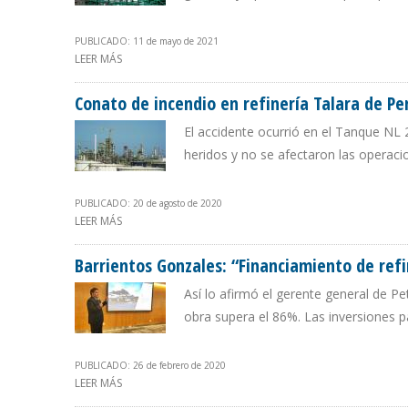
PUBLICADO: 11 de mayo de 2021
LEER MÁS
SOBRE PETROPERÚ CONTRATÓ A GASNORP PARA SUMINI
Conato de incendio en refinería Talara de Pe
El accidente ocurrió en el Tanque N
heridos y no se afectaron las operacio
PUBLICADO: 20 de agosto de 2020
LEER MÁS
SOBRE CONATO DE INCENDIO EN REFINERÍA TALARA D
Barrientos Gonzales: “Financiamiento de ref
Así lo afirmó el gerente general de Pe
obra supera el 86%. Las inversiones 
PUBLICADO: 26 de febrero de 2020
LEER MÁS
SOBRE BARRIENTOS GONZALES: “FINANCIAMIENTO DE R