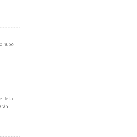
No hubo
e de la
arán