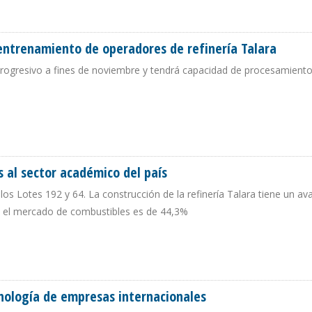
AR EN ABRIL
entrenamiento de operadores de refinería Talara
rogresivo a fines de noviembre y tendrá capacidad de procesamient
RA ENTRENAMIENTO DE OPERADORES DE REFINERÍA TALARA
 al sector académico del país
os Lotes 192 y 64. La construcción de la refinería Talara tiene un av
n el mercado de combustibles es de 44,3%
UROS AL SECTOR ACADÉMICO DEL PAÍS
cnología de empresas internacionales