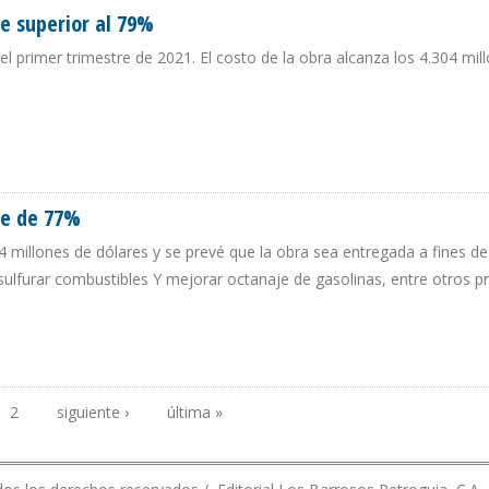
e superior al 79%
 el primer trimestre de 2021. El costo de la obra alcanza los 4.304 mil
ANCE SUPERIOR AL 79%
ce de 77%
04 millones de dólares y se prevé que la obra sea entregada a fines de
sulfurar combustibles Y mejorar octanaje de gasolinas, entre otros 
VANCE DE 77%
2
siguiente ›
última »