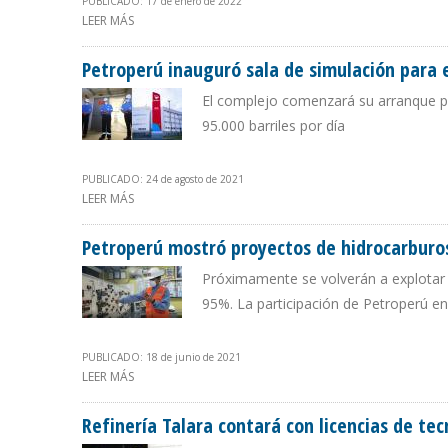
PUBLICADO: 17 de enero de 2022
LEER MÁS
SOBRE REFINERÍA TALARA DE PERÚ COMENZARÁ A OPER
Petroperú inauguró sala de simulación para 
El complejo comenzará su arranque p
95.000 barriles por día
PUBLICADO: 24 de agosto de 2021
LEER MÁS
SOBRE PETROPERÚ INAUGURÓ SALA DE SIMULACIÓN PA
Petroperú mostró proyectos de hidrocarburos
Próximamente se volverán a explotar l
95%. La participación de Petroperú e
PUBLICADO: 18 de junio de 2021
LEER MÁS
SOBRE PETROPERÚ MOSTRÓ PROYECTOS DE HIDROCARB
Refinería Talara contará con licencias de te