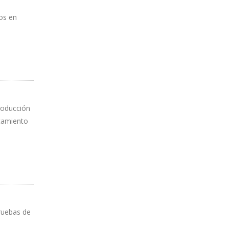
os en
roducción
atamiento
pruebas de