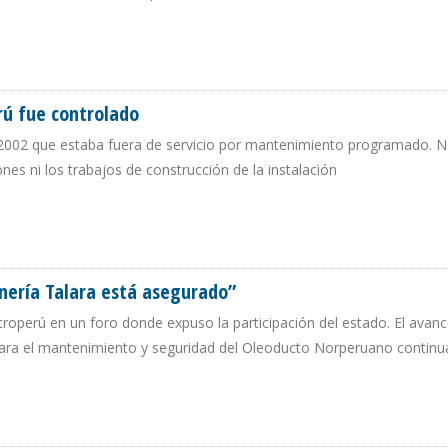
STRO DE GAS NATURAL EN REFINERÍA TALARA
rú fue controlado
L 2002 que estaba fuera de servicio por mantenimiento programado. 
nes ni los trabajos de construcción de la instalación
E PERÚ FUE CONTROLADO
inería Talara está asegurado”
troperú en un foro donde expuso la participación del estado. El avanc
para el mantenimiento y seguridad del Oleoducto Norperuano continu
EFINERÍA TALARA ESTÁ ASEGURADO”