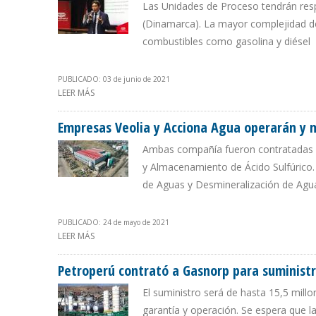
Las Unidades de Proceso tendrán res
(Dinamarca). La mayor complejidad de 
combustibles como gasolina y diésel
PUBLICADO: 03 de junio de 2021
LEER MÁS
SOBRE REFINERÍA TALARA CONTARÁ CON LICENCIAS DE
Empresas Veolia y Acciona Agua operarán y m
Ambas compañía fueron contratadas po
y Almacenamiento de Ácido Sulfúrico.
de Aguas y Desmineralización de Agua
PUBLICADO: 24 de mayo de 2021
LEER MÁS
SOBRE EMPRESAS VEOLIA Y ACCIONA AGUA OPERARÁN Y
Petroperú contrató a Gasnorp para suministr
El suministro será de hasta 15,5 mill
garantía y operación. Se espera que l