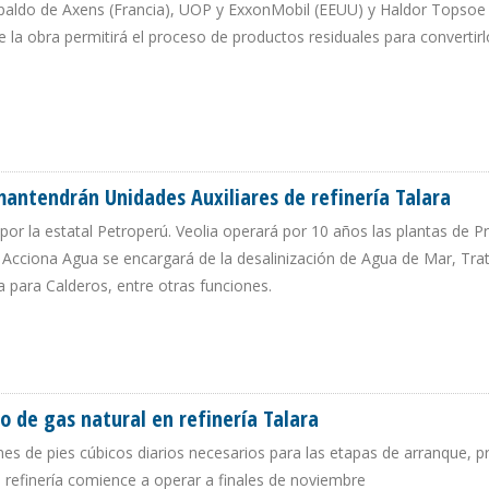
paldo de Axens (Francia), UOP y ExxonMobil (EEUU) y Haldor Topsoe
la obra permitirá el proceso de productos residuales para convertirl
 TECNOLOGÍA DE EMPRESAS INTERNACIONALES
antendrán Unidades Auxiliares de refinería Talara
r la estatal Petroperú. Veolia operará por 10 años las plantas de P
 Acciona Agua se encargará de la desalinización de Agua de Mar, Tr
 para Calderos, entre otras funciones.
 MANTENDRÁN UNIDADES AUXILIARES DE REFINERÍA TALARA
o de gas natural en refinería Talara
ones de pies cúbicos diarios necesarios para las etapas de arranque, 
a refinería comience a operar a finales de noviembre