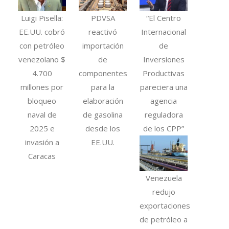
Luigi Pisella:
PDVSA
“El Centro
EE.UU. cobró
reactivó
Internacional
con petróleo
importación
de
venezolano $
de
Inversiones
4.700
componentes
Productivas
millones por
para la
pareciera una
bloqueo
elaboración
agencia
naval de
de gasolina
reguladora
2025 e
desde los
de los CPP”
invasión a
EE.UU.
Caracas
Venezuela
redujo
exportaciones
de petróleo a