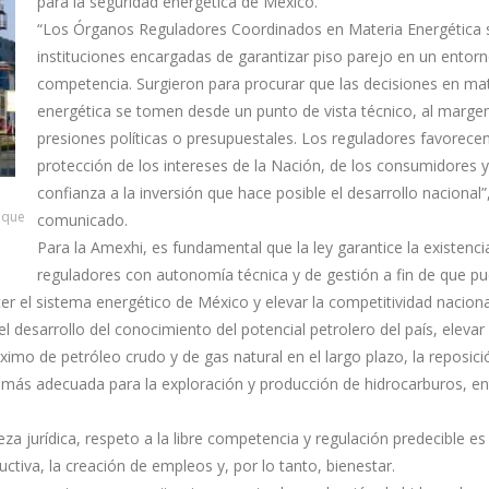
para la seguridad energética de México.
“Los Órganos Reguladores Coordinados en Materia Energética 
instituciones encargadas de garantizar piso parejo en un entor
competencia. Surgieron para procurar que las decisiones en ma
energética se tomen desde un punto de vista técnico, al marge
presiones políticas o presupuestales. Los reguladores favorecen
protección de los intereses de la Nación, de los consumidores y
confianza a la inversión que hace posible el desarrollo nacional”
 que
comunicado.
Para la Amexhi, es fundamental que la ley garantice la existenci
reguladores con autonomía técnica y de gestión a fin de que p
er el sistema energético de México y elevar la competitividad naciona
l desarrollo del conocimiento del potencial petrolero del país, elevar 
imo de petróleo crudo y de gas natural en el largo plazo, la reposici
ía más adecuada para la exploración y producción de hidrocarburos, en
za jurídica, respeto a la libre competencia y regulación predecible es
ctiva, la creación de empleos y, por lo tanto, bienestar.