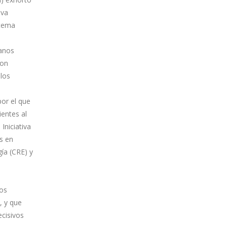
iva
stema
ganos
con
 los
por el que
ientes al
Iniciativa
s en
ía (CRE) y
ros
, y que
cisivos