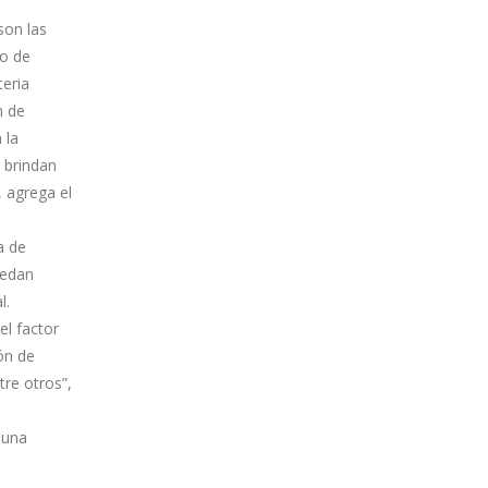
son las
no de
teria
n de
 la
 brindan
, agrega el
a de
uedan
l.
el factor
ón de
tre otros”,
 una