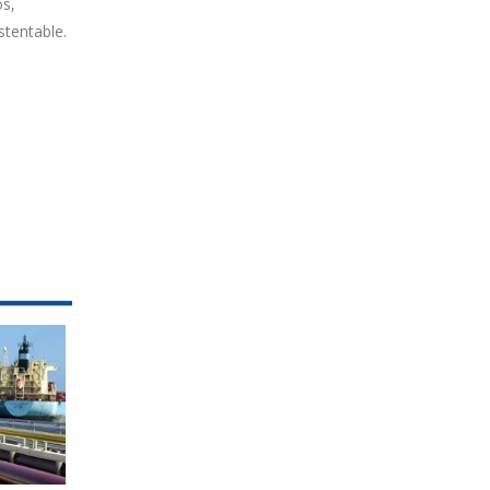
os,
stentable.