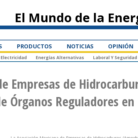
Pasar al
contenido
El Mundo de la Ener
principal
S
PRODUCTOS
NOTICIAS
OPINIÓN
Electricidad
Energías Alternativas
Laboral Y Seguridad
de Empresas de Hidrocarbu
de Órganos Reguladores en
La Asociación Mexicana de Empresas de Hidrocarburos (Amexhi