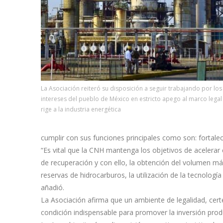
La Asociación reiteró su disposición a seguir trabajando por los
intereses del pueblo de México en estricto apego al marco legal
rige a la industria energética
cumplir con sus funciones principales como son: fortalec
“Es vital que la CNH mantenga los objetivos de acelerar e
de recuperación y con ello, la obtención del volumen máx
reservas de hidrocarburos, la utilización de la tecnolog
añadió.
La Asociación afirma que un ambiente de legalidad, certe
condición indispensable para promover la inversión produ