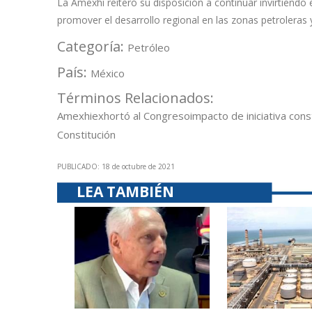
La Amexhi reiteró su disposición a continuar invirtiend
promover el desarrollo regional en las zonas petroleras 
Categoría:
Petróleo
País:
México
Términos Relacionados:
Amexhi
exhortó al Congreso
impacto de iniciativa cons
Constitución
PUBLICADO: 18 de octubre de 2021
LEA TAMBIÉN