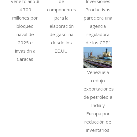
venezolano $
de
Inversiones
4.700
componentes
Productivas
millones por
para la
pareciera una
bloqueo
elaboración
agencia
naval de
de gasolina
reguladora
2025 e
desde los
de los CPP”
invasión a
EE.UU.
Caracas
Venezuela
redujo
exportaciones
de petróleo a
India y
Europa por
reducción de
inventarios