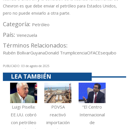
Chevron es que debe enviar el petróleo para Estados Unidos,
pero no puede enviarlo a otra parte.
Categoría:
Petróleo
País:
Venezuela
Términos Relacionados:
Rubén Bolívar
Guyana
Donald Trump
licencia
OFAC
Esequibo
PUBLICADO: 03 de agosto de 2025
LEA TAMBIÉN
Luigi Pisella:
PDVSA
“El Centro
EE.UU. cobró
reactivó
Internacional
con petróleo
importación
de