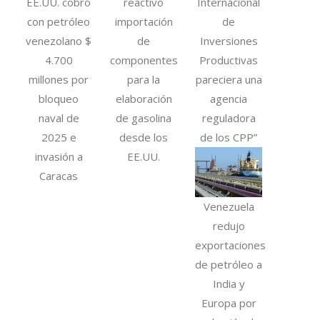
EE.UU. cobró
reactivó
Internacional
con petróleo
importación
de
venezolano $
de
Inversiones
4.700
componentes
Productivas
millones por
para la
pareciera una
bloqueo
elaboración
agencia
naval de
de gasolina
reguladora
2025 e
desde los
de los CPP”
invasión a
EE.UU.
Caracas
Venezuela
redujo
exportaciones
de petróleo a
India y
Europa por