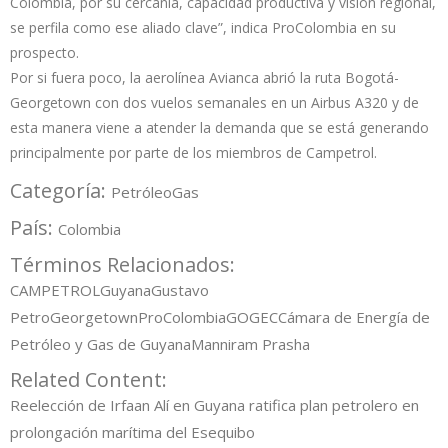
Colombia, por su cercanía, capacidad productiva y visión regional,
se perfila como ese aliado clave”, indica ProColombia en su
prospecto.
Por si fuera poco, la aerolínea Avianca abrió la ruta Bogotá-
Georgetown con dos vuelos semanales en un Airbus A320 y de
esta manera viene a atender la demanda que se está generando
principalmente por parte de los miembros de Campetrol.
Categoría:
Petróleo
Gas
País:
Colombia
Términos Relacionados:
CAMPETROL
Guyana
Gustavo
Petro
Georgetown
ProColombia
GOGEC
Cámara de Energía de
Petróleo y Gas de Guyana
Manniram Prasha
Related Content:
Reelección de Irfaan Alí en Guyana ratifica plan petrolero en
prolongación marítima del Esequibo