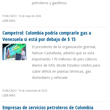
petroleros y gasíferos
PUBLICADO: 10 de mayo de 2026
LEER MÁS
SOBRE POLÍTICA DE PETRO OBLIGA A EMPRESAS COLOMBIANAS DE
HIDROCARBUROS A BUSCAR INVERSIONES EN VENEZUELA
Campetrol: Colombia podría comprarle gas a
Venezuela si está por debajo de $ 15
El presidente de la organización gremial,
Nelson Castañeda, advirtió que se está
importando 170 millones de pies cúbicos
diarios de GNL desde Estados Unidos para
cubrir déficit en plantas térmicas, gas
domiciliario y vehicular
PUBLICADO: 19 de noviembre de 2025
LEER MÁS
SOBRE CAMPETROL: COLOMBIA PODRÍA COMPRARLE GAS A
VENEZUELA SI ESTÁ POR DEBAJO DE $ 15
Empresas de servicios petroleros de Colombia