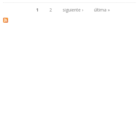
DURANTE PRIMER SEMESTRE DE 2019
1
2
siguiente ›
última »
Páginas