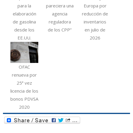
para la
pareciera una
Europa por
elaboración
agencia
reducción de
de gasolina
reguladora
inventarios
desde los
de los CPP”
en julio de
EE.UU.
2026
OFAC
renueva por
25ª vez
licencia de los
bonos PDVSA
2020