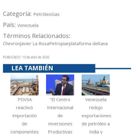
Categoría:
Petróleo
Gas
País:
Venezuela
Términos Relacionados:
Chevron
Javier La Rosa
Petropiar
plataforma deltana
PUBLICADO: 13 de abril de 2026
LEA TAMBIÉN
PDVSA
“El Centro
Venezuela
reactivó
Internacional
redujo
importación
de
exportaciones
de
Inversiones
de petróleo a
componentes
Productivas
India y