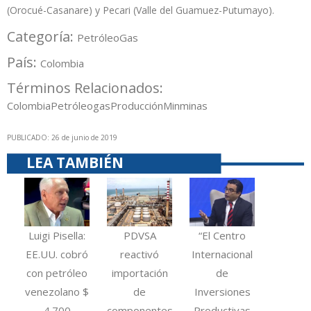
(Orocué-Casanare) y Pecari (Valle del Guamuez-Putumayo).
Categoría:
Petróleo
Gas
País:
Colombia
Términos Relacionados:
Colombia
Petróleo
gas
Producción
Minminas
PUBLICADO: 26 de junio de 2019
LEA TAMBIÉN
Luigi Pisella:
PDVSA
“El Centro
EE.UU. cobró
reactivó
Internacional
con petróleo
importación
de
venezolano $
de
Inversiones
4.700
componentes
Productivas