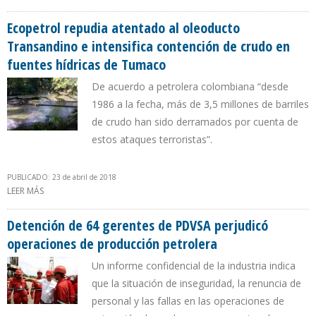
ROSARIO
Ecopetrol repudia atentado al oleoducto
Transandino e intensifica contención de crudo en
fuentes hídricas de Tumaco
De acuerdo a petrolera colombiana “desde
1986 a la fecha, más de 3,5 millones de barriles
de crudo han sido derramados por cuenta de
estos ataques terroristas”.
PUBLICADO: 23 de abril de 2018
LEER MÁS
SOBRE ECOPETROL REPUDIA ATENTADO AL OLEODUCTO
TRANSANDINO E INTENSIFICA CONTENCIÓN DE CRUDO EN
FUENTES HÍDRICAS DE TUMACO
Detención de 64 gerentes de PDVSA perjudicó
operaciones de producción petrolera
Un informe confidencial de la industria indica
que la situación de inseguridad, la renuncia de
personal y las fallas en las operaciones de