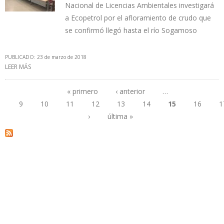
Nacional de Licencias Ambientales investigará
a Ecopetrol por el afloramiento de crudo que
se confirmó llegó hasta el río Sogamoso
PUBLICADO: 23 de marzo de 2018
LEER MÁS
SOBRE ECOPETROL: LAMENTAMOS INCIDENTE AMBIENTAL EN
SANTANDER
« primero
‹ anterior
…
9
10
11
12
13
14
15
16
1
Páginas
›
última »