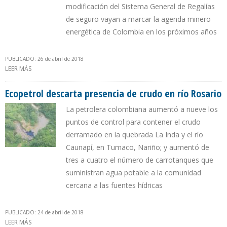
modificación del Sistema General de Regalías
de seguro vayan a marcar la agenda minero
energética de Colombia en los próximos años
PUBLICADO: 26 de abril de 2018
LEER MÁS
SOBRE MINMINAS: A MEDIANO Y LARGO PLAZO COLOMBIA
PODRÍA AUMENTAR SU PRODUCCIÓN POR ENCIMA DEL MILLÓN DE
BARRILES DIARIOS
Ecopetrol descarta presencia de crudo en río Rosario
La petrolera colombiana aumentó a nueve los
puntos de control para contener el crudo
derramado en la quebrada La Inda y el río
Caunapí, en Tumaco, Nariño; y aumentó de
tres a cuatro el número de carrotanques que
suministran agua potable a la comunidad
cercana a las fuentes hídricas
PUBLICADO: 24 de abril de 2018
LEER MÁS
SOBRE ECOPETROL DESCARTA PRESENCIA DE CRUDO EN RÍO