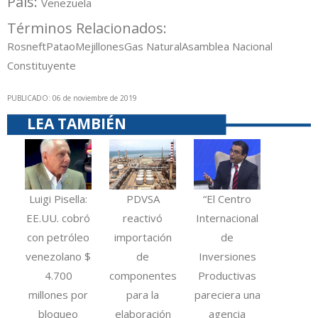
País:
Venezuela
Términos Relacionados:
Rosneft
Patao
Mejillones
Gas Natural
Asamblea Nacional
Constituyente
PUBLICADO: 06 de noviembre de 2019
LEA TAMBIÉN
Luigi Pisella:
PDVSA
“El Centro
EE.UU. cobró
reactivó
Internacional
con petróleo
importación
de
venezolano $
de
Inversiones
4.700
componentes
Productivas
millones por
para la
pareciera una
bloqueo
elaboración
agencia