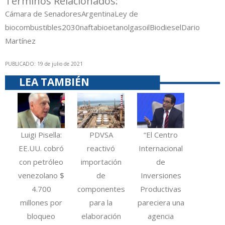
Términos Relacionados:
Cámara de Senadores
Argentina
Ley de
biocombustibles
2030
nafta
bioetanol
gasoil
Biodiesel
Dario
Martínez
PUBLICADO: 19 de julio de 2021
LEA TAMBIÉN
Luigi Pisella:
PDVSA
“El Centro
EE.UU. cobró
reactivó
Internacional
con petróleo
importación
de
venezolano $
de
Inversiones
4.700
componentes
Productivas
millones por
para la
pareciera una
bloqueo
elaboración
agencia