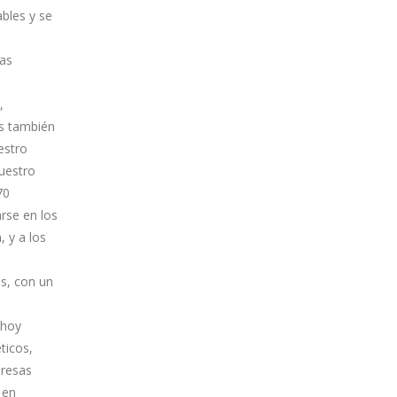
ables y se
ías
,
es también
estro
nuestro
70
rse en los
 y a los
es, con un
 hoy
ticos,
presas
 en