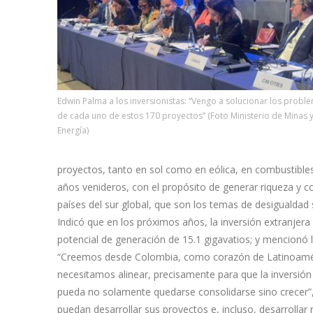
Edwin Palma a los inversionistas: “Vengo a solucionar los probl
de cada uno de estos 170 proyectos” (Foto Ministerio de Minas 
Energía)
proyectos, tanto en sol como en eólica, en combustible
años venideros, con el propósito de generar riqueza y c
países del sur global, que son los temas de desigualdad 
Indicó que en los próximos años, la inversión extranjer
potencial de generación de 15.1 gigavatios; y mencionó 
“Creemos desde Colombia, como corazón de Latinoaméri
necesitamos alinear, precisamente para que la inversión
pueda no solamente quedarse consolidarse sino crecer”, 
puedan desarrollar sus proyectos e, incluso, desarrolla