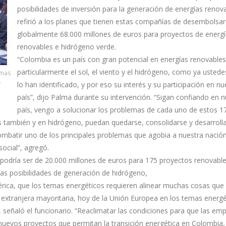
posibilidades de inversión para la generación de energías renov
refirió a los planes que tienen estas compañías de desembolsar
globalmente 68.000 millones de euros para proyectos de energ
renovables e hidrógeno verde.
“Colombia es un país con gran potencial en energías renovables
particularmente el sol, el viento y el hidrógeno, como ya usted
emas
y
lo han identificado, y por eso su interés y su participación en nu
país”, dijo Palma durante su intervención. “Sigan confiando en 
país, vengo a solucionar los problemas de cada uno de estos 1
s también y en hidrógeno, puedan quedarse, consolidarse y desarrolla
ombatir uno de los principales problemas que agobia a nuestra nación,
social”, agregó.
a podría ser de 20.000 millones de euros para 175 proyectos renovabl
las posibilidades de generación de hidrógeno,
ca, que los temas energéticos requieren alinear muchas cosas que
 extranjera mayoritaria, hoy de la Unión Europea en los temas energé
señaló el funcionario. “Reaclimatar las condiciones para que las em
r nuevos proyectos que permitan la transición energética en Colombia,