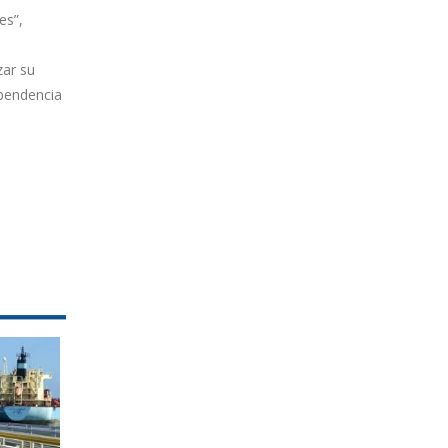
es”,
zar su
ependencia