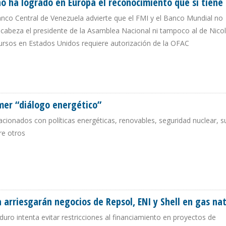
 no ha logrado en Europa el reconocimiento que sí tiene
Banco Central de Venezuela advierte que el FMI y el Banco Mundial no
ncabeza el presidente de la Asamblea Nacional ni tampoco al de Nico
cursos en Estados Unidos requiere autorización de la OFAC
IDÓ NO HA LOGRADO EN EUROPA EL RECONOCIMIENTO QUE SÍ TIENE EN EEUU
mer “diálogo energético”
acionados con políticas energéticas, renovables, seguridad nuclear, s
re otros
PRIMER “DIÁLOGO ENERGÉTICO”
arriesgarán negocios de Repsol, ENI y Shell en gas nat
duro intenta evitar restricciones al financiamiento en proyectos de