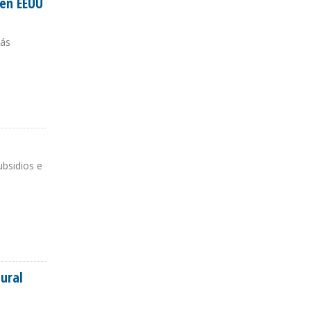
 en EEUU
lás
ubsidios e
ural