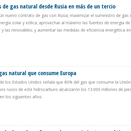
s de gas natural desde Rusia en más de un tercio
ún nuevo contrato de gas con Rusia; maximizar el suministro de gas 
energía solar y eólica; aprovechar al máximo las fuentes de energía de
 y las renovables; y aumentar las medidas de eficiencia energética e
EAS DE GAS NATURAL DESDE RUSIA EN MÁS DE UN TERCIO
 gas natural que consume Europa
 de los Estados Unidos señala que 80% del gas que consume la Unió
os rusos de este hidrocarburo alcanzaron los 13.000 millones de pie
n los siguientes años
DEL GAS NATURAL QUE CONSUME EUROPA