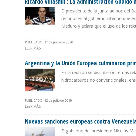
Ricardo Villasmil : La administración Guaidó
El presidente de la junta ad hoc del 
reconocen al gobierno interino que e
Maduro y aclara que el uso de los re
PUBLICADO: 11 de junio de 2020
LEER MÁS
SOBRE RICARDO VILLASMIL : LA ADMINISTRACIÓN GUA
Argentina y la Unión Europea culminaron pri
En la reunión se discutieron temas rel
hidrocarburos no convencionales, ent
PUBLICADO: 12 de julio de 2019
LEER MÁS
SOBRE ARGENTINA Y LA UNIÓN EUROPEA CULMINARON 
Nuevas sanciones europeas contra Venezuela 
El gobierno del presidente Nicolás Ma