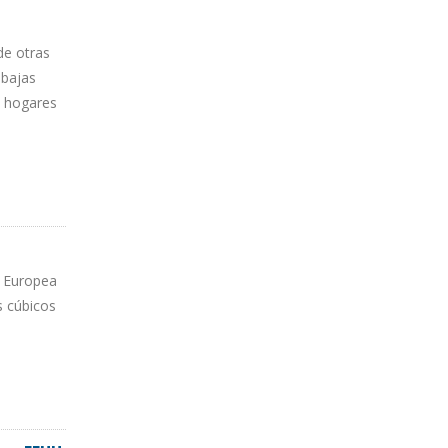
de otras
 bajas
n hogares
n Europea
s cúbicos