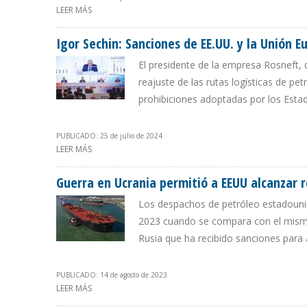
LEER MÁS
SOBRE GOBIERNO DE PETRO GESTIONA INVERSIÓN EUR
Igor Sechin: Sanciones de EE.UU. y la Unión 
El presidente de la empresa Rosneft,
reajuste de las rutas logísticas de pe
prohibiciones adoptadas por los Esta
PUBLICADO: 25 de julio de 2024
LEER MÁS
SOBRE IGOR SECHIN: SANCIONES DE EE.UU. Y LA UNI
Guerra en Ucrania permitió a EEUU alcanzar 
Los despachos de petróleo estadounid
2023 cuando se compara con el mismo
Rusia que ha recibido sanciones para
PUBLICADO: 14 de agosto de 2023
LEER MÁS
SOBRE GUERRA EN UCRANIA PERMITIÓ A EEUU ALCAN