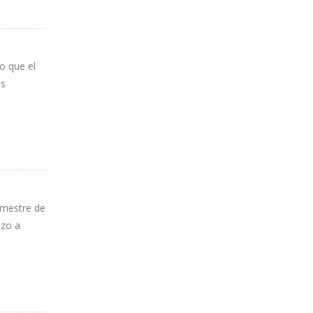
o que el
as
imestre de
azo a