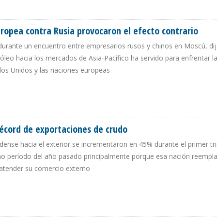
OPEA EN PROYECTOS DE ENERGÍA RENOVABLE
Europea contra Rusia provocaron el efecto contrario
 durante un encuentro entre empresarios rusos y chinos en Moscú, dij
tróleo hacia los mercados de Asia-Pacífico ha servido para enfrentar l
dos Unidos y las naciones europeas
ÓN EUROPEA CONTRA RUSIA PROVOCARON EL EFECTO CONTRARIO
récord de exportaciones de crudo
ense hacia el exterior se incrementaron en 45% durante el primer tr
 período del año pasado principalmente porque esa nación reempl
 atender su comercio externo
ZAR RÉCORD DE EXPORTACIONES DE CRUDO