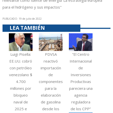
relevante como fuente de energía
"La estrategia europea
para el hidrógeno y sus impactos"
PUBLICADO: 19 de julio de 2022
LEA TAMBIÉN
Luigi Pisella:
PDVSA
“El Centro
EE.UU. cobró
reactivó
Internacional
con petróleo
importación
de
venezolano $
de
Inversiones
4.700
componentes
Productivas
millones por
para la
pareciera una
bloqueo
elaboración
agencia
naval de
de gasolina
reguladora
2025 e
desde los
de los CPP”