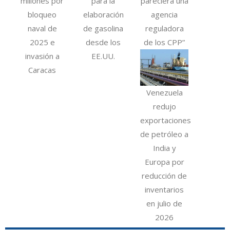
millones por
para la
pareciera una
bloqueo
elaboración
agencia
naval de
de gasolina
reguladora
2025 e
desde los
de los CPP”
invasión a
EE.UU.
Caracas
Venezuela
redujo
exportaciones
de petróleo a
India y
Europa por
reducción de
inventarios
en julio de
2026