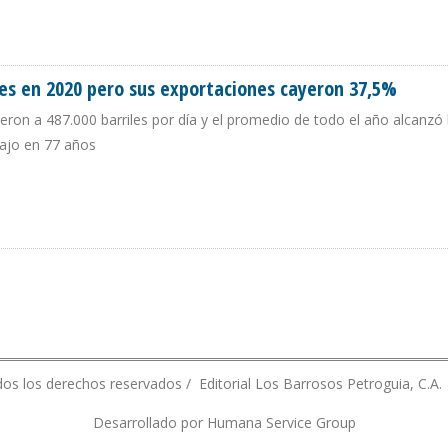
MENTARON 12,7% DURANTE DEL PRIMER TRIMESTRE DE 2024
es en 2020 pero sus exportaciones cayeron 37,5%
ron a 487.000 barriles por día y el promedio de todo el año alcanzó 
 bajo en 77 años
ONES EN 2020 PERO SUS EXPORTACIONES CAYERON 37,5%
os los derechos reservados / Editorial Los Barrosos Petroguia, C.A.
Desarrollado por Humana Service Group