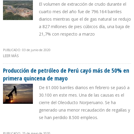
El volumen de extracción de crudo durante el
cuarto mes del año fue de 796.164 barriles
diarios mientras que el de gas natural se redujo
a 827 millones de pies cúbicos día, una baja de
21,7% con respecto a marzo
PUBLICADO: 03 de junio de 2020
LEER MÁS
SOBRE 7,1% CAYÓ PRODUCCIÓN PETROLERA DE COLOMBIA
DURANTE ABRIL DE 2020
Producción de petróleo de Perú cayó más de 50% en
primera quincena de mayo
De 61.000 barriles diarios en febrero se pasó a
30.100 en este mes. Una de las causas es el
cierre del Oleoducto Norperuano. Se ha
generado una menor recaudación de regalías y
se han perdido 8.500 empleos.
PUBLICADO: 25 de mayo de 2020