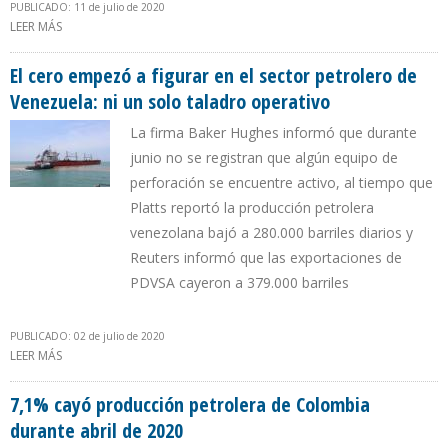
PUBLICADO: 11 de julio de 2020
LEER MÁS
SOBRE AIE: TASA DE CUMPLIMIENTO DEL ACUERDO DE OPEP + FUE
DEL 108% EN JUNIO GRACIAS A ARABIA SAUDITA
El cero empezó a figurar en el sector petrolero de
Venezuela: ni un solo taladro operativo
La firma Baker Hughes informó que durante
junio no se registran que algún equipo de
perforación se encuentre activo, al tiempo que
Platts reportó la producción petrolera
venezolana bajó a 280.000 barriles diarios y
Reuters informó que las exportaciones de
PDVSA cayeron a 379.000 barriles
PUBLICADO: 02 de julio de 2020
LEER MÁS
SOBRE EL CERO EMPEZÓ A FIGURAR EN EL SECTOR PETROLERO DE
VENEZUELA: NI UN SOLO TALADRO OPERATIVO
7,1% cayó producción petrolera de Colombia
durante abril de 2020