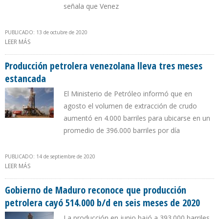
señala que Venez
PUBLICADO: 13 de octubre de 2020
LEER MÁS
SOBRE FUENTES SECUNDARIAS DE LA OPEP SEÑALAN QUE
PRODUCCIÓN DE VENEZUELA AUMENTÓ 32.000 B/D EN
SEPTIEMBRE
Producción petrolera venezolana lleva tres meses
estancada
El Ministerio de Petróleo informó que en
agosto el volumen de extracción de crudo
aumentó en 4.000 barriles para ubicarse en un
promedio de 396.000 barriles por día
PUBLICADO: 14 de septiembre de 2020
LEER MÁS
SOBRE PRODUCCIÓN PETROLERA VENEZOLANA LLEVA TRES MESES
ESTANCADA
Gobierno de Maduro reconoce que producción
petrolera cayó 514.000 b/d en seis meses de 2020
La producción en junio bajó a 393.000 barriles