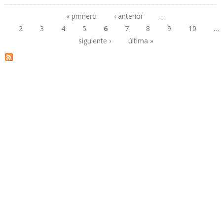
Y 150.000 B/D PARA 2020
« primero
‹ anterior
…
2
3
4
5
6
7
8
9
10
…
Páginas
siguiente ›
última »