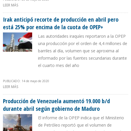
LEER MÁS
SOBRE PRODUCCIÓN DE PETRÓLEO DE PERÚ CAYÓ MÁS DE 50%
EN PRIMERA QUINCENA DE MAYO
Irak anticipó recorte de producción en abril pero
está 25% por encima de la cuota de OPEP+
Las autoridades iraquíes reportaron a la OPEP
una producción por el orden de 4,4 millones de
barriles al día, volumen que se aproxima al
informado por las fuentes secundarias durante
el cuarto mes del año
PUBLICADO: 14 de mayo de 2020
LEER MÁS
SOBRE IRAK ANTICIPÓ RECORTE DE PRODUCCIÓN EN ABRIL PERO
ESTÁ 25% POR ENCIMA DE LA CUOTA DE OPEP+
Producción de Venezuela aumentó 19.000 b/d
durante abril según gobierno de Maduro
El informe de la OPEP indica que el Ministerio
de Petróleo reportó que el volumen de