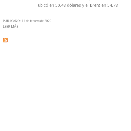
ubicó en 50,48 dólares y el Brent en 54,78
PUBLICADO: 14 de febrero de 2020
LEER MÁS
SOBRE CRUDO VENEZOLANO BAJÓ A 45,21 DÓLARES POR BARRIL