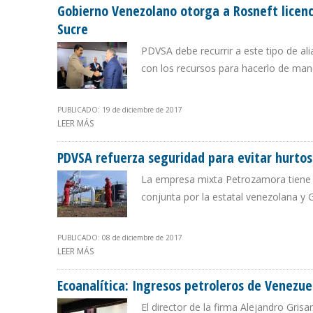
Gobierno Venezolano otorga a Rosneft licenc
Sucre
PDVSA debe recurrir a este tipo de a
con los recursos para hacerlo de man
PUBLICADO: 19 de diciembre de 2017
LEER MÁS
SOBRE GOBIERNO VENEZOLANO OTORGA A ROSNEFT LI
PDVSA refuerza seguridad para evitar hurto
La empresa mixta Petrozamora tiene a
conjunta por la estatal venezolana 
PUBLICADO: 08 de diciembre de 2017
LEER MÁS
SOBRE PDVSA REFUERZA SEGURIDAD PARA EVITAR HU
Ecoanalítica: Ingresos petroleros de Venezue
El director de la firma Alejandro Gris