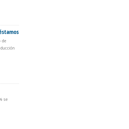
réstamos
o de
oducción
5% se