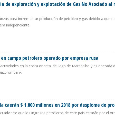
ia de exploración y explotación de Gas No Asociado al 
lianzas para incrementar producción de petróleo y gas debido a que n
era independiente
CENCIA DE EXPLORACIÓN Y EXPLOTACIÓN DE GAS NO ASOCIADO AL NORTE DE
s en campo petrolero operado por empresa rusa
ctividades en la costa oriental del lago de Maracaibo y es operada
y Gazprombank
RTOS EN CAMPO PETROLERO OPERADO POR EMPRESA RUSA
la caerán $ 1.800 millones en 2018 por desplome de pr
anti advierte que los ingresos petroleros de este país estarán por el o