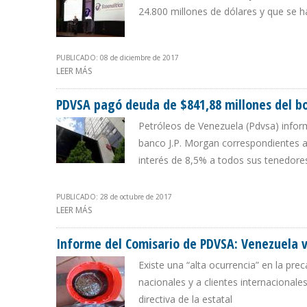
24.800 millones de dólares y que se 
PUBLICADO: 08 de diciembre de 2017
LEER MÁS
SOBRE ECOANALÍTICA: INGRESOS PETROLEROS DE VENE
PDVSA pagó deuda de $841,88 millones del b
Petróleos de Venezuela (Pdvsa) inform
banco J.P. Morgan correspondientes a
interés de 8,5% a todos sus tenedores
PUBLICADO: 28 de octubre de 2017
LEER MÁS
SOBRE PDVSA PAGÓ DEUDA DE $841,88 MILLONES DEL
Informe del Comisario de PDVSA: Venezuela v
Existe una “alta ocurrencia” en la pre
nacionales y a clientes internacionale
directiva de la estatal