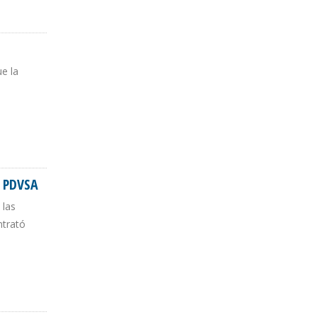
ue la
e PDVSA
 las
ntrató