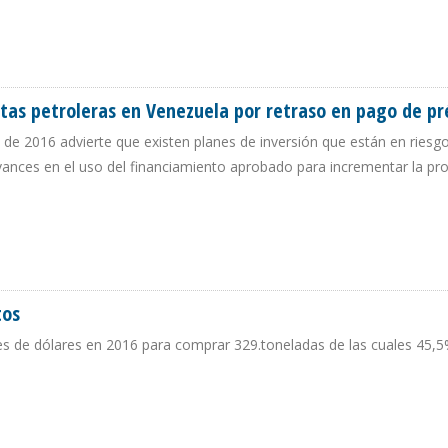
VENDE CRUDOS DE BAJA CALIDAD Y FUERA DE ESPECIFICACIONES
xtas petroleras en Venezuela por retraso en pago de p
o de 2016 advierte que existen planes de inversión que están en riesg
avances en el uso del financiamiento aprobado para incrementar la pr
MIXTAS PETROLERAS EN VENEZUELA POR RETRASO EN PAGO DE PRÉSTAMOS
tos
nes de dólares en 2016 para comprar 329.toneladas de las cuales 45,
NTOS