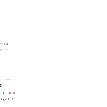
ias al
asa de
s
 refinerías
regó a la