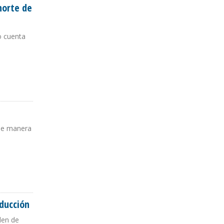
norte de
o cuenta
 SUCRE
 de manera
oducción
rden de