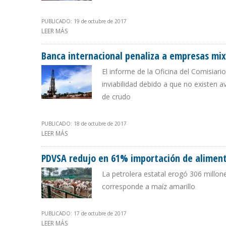
PUBLICADO: 19 de octubre de 2017
LEER MÁS
SOBRE INFORME DEL COMISARIO DE PDVSA: VENEZUELA 
Banca internacional penaliza a empresas mi
El informe de la Oficina del Comisiari
inviabilidad debido a que no existen 
de crudo
PUBLICADO: 18 de octubre de 2017
LEER MÁS
SOBRE BANCA INTERNACIONAL PENALIZA A EMPRESAS 
PDVSA redujo en 61% importación de alimen
La petrolera estatal erogó 306 millo
corresponde a maíz amarillo
PUBLICADO: 17 de octubre de 2017
LEER MÁS
SOBRE PDVSA REDUJO EN 61% IMPORTACIÓN DE ALIME