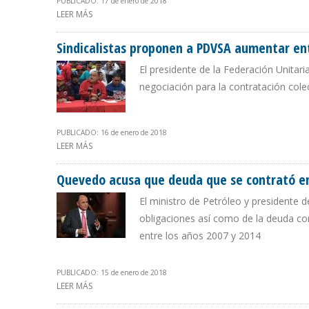
PUBLICADO: 17 de enero de 2018
LEER MÁS
SOBRE ALÍ RODRÍGUEZ ARAQUE: PDVSA PIERDE $ 2.0
Sindicalistas proponen a PDVSA aumentar en
El presidente de la Federación Unitar
negociación para la contratación col
PUBLICADO: 16 de enero de 2018
LEER MÁS
SOBRE SINDICALISTAS PROPONEN A PDVSA AUMENTAR 
Quevedo acusa que deuda que se contrató en
El ministro de Petróleo y presidente 
obligaciones así como de la deuda co
entre los años 2007 y 2014
PUBLICADO: 15 de enero de 2018
LEER MÁS
SOBRE QUEVEDO ACUSA QUE DEUDA QUE SE CONTRATÓ