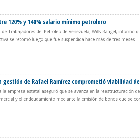
00 MILLONES AL AÑO POR CONTRABANDO DE GASOLINA
tre 120% y 140% salario mínimo petrolero
ia de Trabajadores del Petróleo de Venezuela, Wills Rangel, informó q
ectiva se retomó luego que fue suspendida hace más de tres meses
ENTRE 120% Y 140% SALARIO MÍNIMO PETROLERO
 gestión de Rafael Ramírez comprometió viabilidad d
de la empresa estatal aseguró que se avanza en la reestructuración de
mercial y el endeudamiento mediante la emisión de bonos que se co
 EN GESTIÓN DE RAFAEL RAMÍREZ COMPROMETIÓ VIABILIDAD DE PDVSA