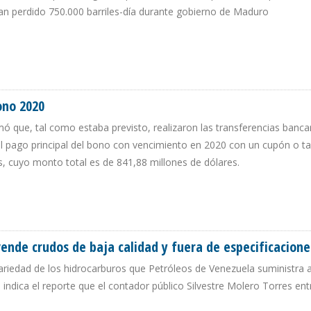
han perdido 750.000 barriles-día durante gobierno de Maduro
ZUELA CAERÁN $ 1.800 MILLONES EN 2018 POR DESPLOME DE PRODUCCIÓN
ono 2020
ó que, tal como estaba previsto, realizaron las transferencias bancar
l pago principal del bono con vencimiento en 2020 con un cupón o t
, cuyo monto total es de 841,88 millones de dólares.
 BONO 2020
ende crudos de baja calidad y fuera de especificacione
cariedad de los hidrocarburos que Petróleos de Venezuela suministra a
s indica el reporte que el contador público Silvestre Molero Torres ent