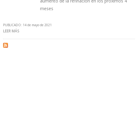
aumento de la refinación en los próximos 4
meses
PUBLICADO: 14 de mayo de 2021
LEER MÁS
SOBRE IEA: DEMANDA MUNDIAL DE PETRÓLEO SE DISPARARÁ A 100
MBD A FINALES DE AÑO