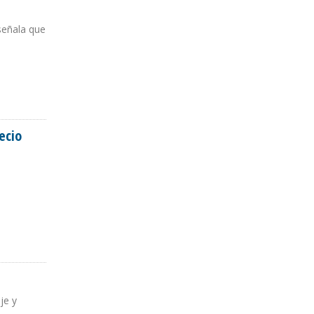
señala que
ecio
DO
je y