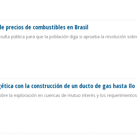
Y HASTA 3.000 TONELADAS MÉTRICAS MENSUALES DE GLP
de precios de combustibles en Brasil
sulta pública para que la población diga si aprueba la resolución sobr
ÓN DE PRECIOS DE COMBUSTIBLES EN BRASIL
gética con la construcción de un ducto de gas hasta Ilo
obre la exploración en cuencas de mutuo interés y los requerimientos
ENERGÉTICA CON LA CONSTRUCCIÓN DE UN DUCTO DE GAS HASTA ILO