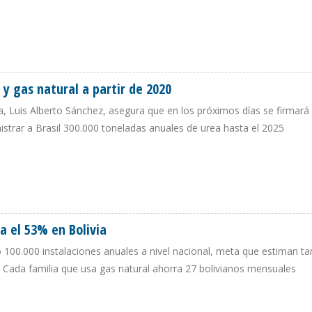
OPERACIONES EN DICIEMBRE DE 2020
 y gas natural a partir de 2020
ia, Luis Alberto Sánchez, asegura que en los próximos días se firmará
nistrar a Brasil 300.000 toneladas anuales de urea hasta el 2025
GLP Y GAS NATURAL A PARTIR DE 2020
a el 53% en Bolivia
 100.000 instalaciones anuales a nivel nacional, meta que estiman t
 Cada familia que usa gas natural ahorra 27 bolivianos mensuales