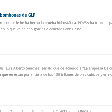
CANZA EL 53% EN BOLIVIA
e bombonas de GLP
os no se le he ha hecho la prueba hidrostática. PDVSA ha traído al p
 en lo que va de año gracias a acuerdos con China
 DE BOMBONAS DE GLP
aís, Luis Alberto Sánchez, señaló que de acuerdo a “La empresa Beici
a que en están por encima de los 130 trillones de pies cúbicos y en n
1
2
3
4
5
siguiente ›
última »