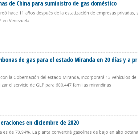
as de China para suministro de gas doméstico
creó hace 11 años después de la estatización de empresas privadas, 
P en Venezuela
BONAS DE CHINA PARA SUMINISTRO DE GAS DOMÉSTICO
bonas de gas para el estado Miranda en 20 días y a pr
 con la Gobernación del estado Miranda, incorporará 13 vehículos de
ilizar el servicio de GLP para 680.447 familias mirandinas
OMBONAS DE GAS PARA EL ESTADO MIRANDA EN 20 DÍAS Y A PRECIO REGULA
peraciones en diciembre de 2020
a es de 70,94%. La planta convertirá gasolinas de bajo en alto octana