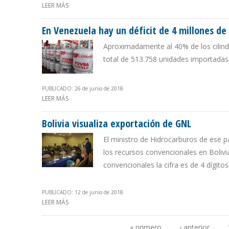
LEER MÁS
SOBRE COBERTURA NACIONAL DEL SERVICIO DE GAS AL
En Venezuela hay un déficit de 4 millones d
Aproximadamente al 40% de los cilindr
total de 513.758 unidades importadas
PUBLICADO: 26 de junio de 2018
LEER MÁS
SOBRE EN VENEZUELA HAY UN DÉFICIT DE 4 MILLONES
Bolivia visualiza exportación de GNL
El ministro de Hidrocarburos de ese p
los recursos convencionales en Bolivi
convencionales la cifra es de 4 dígitos
PUBLICADO: 12 de junio de 2018
LEER MÁS
SOBRE BOLIVIA VISUALIZA EXPORTACIÓN DE GNL
« primero
‹ anterior