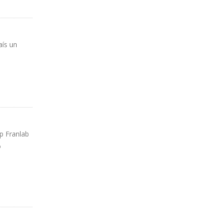
aís un
p Franlab
o