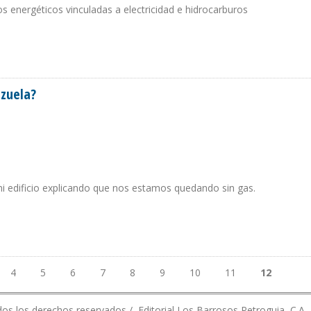
 energéticos vinculadas a electricidad e hidrocarburos
GIÓN
zuela?
i edificio explicando que nos estamos quedando sin gas.
NEZUELA?
4
5
6
7
8
9
10
11
12
os los derechos reservados / Editorial Los Barrosos Petroguia, C.A.