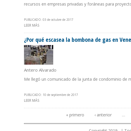
recursos en empresas privadas y foráneas para proyectos
PUBLICADO: 03 de octubre de 2017
LEER MÁS
SOBRE PRIVATIZACIONES E INCENTIVOS EN TODA LA RE
¿Por qué escasea la bombona de gas en Vene
Antero Alvarado
Me llegó un comunicado de la junta de condominio de m
PUBLICADO: 10 de septiembre de 2017
LEER MÁS
SOBRE ¿POR QUÉ ESCASEA LA BOMBONA DE GAS EN VE
« primero
‹ anterior
…
Páginas
Copyright 2019. | Tod