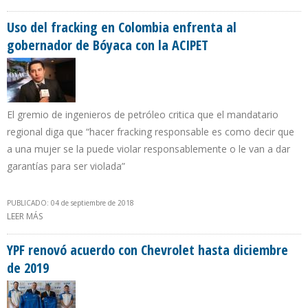
PRODUCCIÓN EXIMEN A CONTRATISTAS DE REGIRSE POR
CONTRATACIÓN COLECTIVA
Uso del fracking en Colombia enfrenta al
gobernador de Bóyaca con la ACIPET
El gremio de ingenieros de petróleo critica que el mandatario
regional diga que “hacer fracking responsable es como decir que
a una mujer se la puede violar responsablemente o le van a dar
garantías para ser violada”
PUBLICADO: 04 de septiembre de 2018
LEER MÁS
SOBRE USO DEL FRACKING EN COLOMBIA ENFRENTA AL
GOBERNADOR DE BÓYACA CON LA ACIPET
YPF renovó acuerdo con Chevrolet hasta diciembre
de 2019