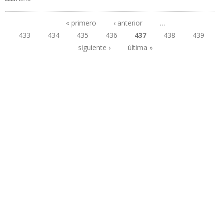
OLEODUCTO RAMAL NORTE
« primero
‹ anterior
…
433
434
435
436
437
438
439
Páginas
siguiente ›
última »