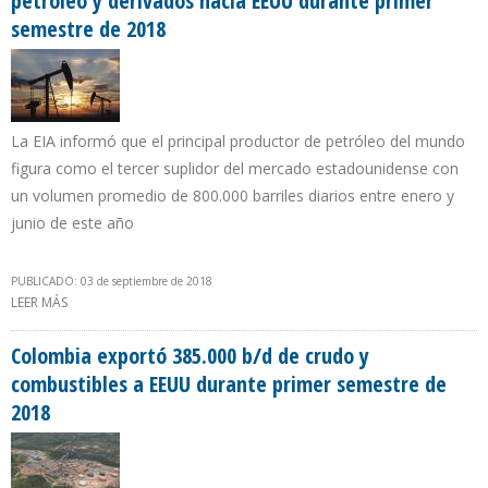
petróleo y derivados hacia EEUU durante primer
semestre de 2018
La EIA informó que el principal productor de petróleo del mundo
figura como el tercer suplidor del mercado estadounidense con
un volumen promedio de 800.000 barriles diarios entre enero y
junio de este año
PUBLICADO: 03 de septiembre de 2018
LEER MÁS
SOBRE ARABIA SAUDITA RECORTÓ EN 33% SUS EXPORTACIONES
DE PETRÓLEO Y DERIVADOS HACIA EEUU DURANTE PRIMER
SEMESTRE DE 2018
Colombia exportó 385.000 b/d de crudo y
combustibles a EEUU durante primer semestre de
2018