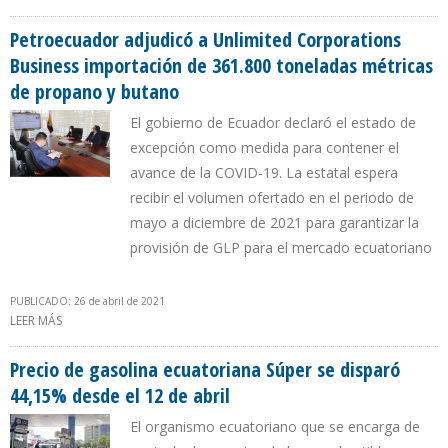
DESCIENDEN 43% EN FEBRERO 2021
Petroecuador adjudicó a Unlimited Corporations
Business importación de 361.800 toneladas métricas
de propano y butano
El gobierno de Ecuador declaró el estado de
excepción como medida para contener el
avance de la COVID-19. La estatal espera
recibir el volumen ofertado en el periodo de
mayo a diciembre de 2021 para garantizar la
provisión de GLP para el mercado ecuatoriano
PUBLICADO: 26 de abril de 2021
LEER MÁS
SOBRE PETROECUADOR ADJUDICÓ A UNLIMITED CORPORATIONS
BUSINESS IMPORTACIÓN DE 361.800 TONELADAS MÉTRICAS DE
PROPANO Y BUTANO
Precio de gasolina ecuatoriana Súper se disparó
44,15% desde el 12 de abril
El organismo ecuatoriano que se encarga de