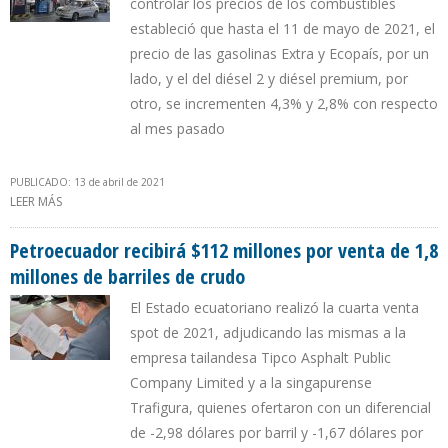
controlar los precios de los combustibles
estableció que hasta el 11 de mayo de 2021, el
precio de las gasolinas Extra y Ecopaís, por un
lado, y el del diésel 2 y diésel premium, por
otro, se incrementen 4,3% y 2,8% con respecto
al mes pasado
PUBLICADO: 13 de abril de 2021
LEER MÁS
SOBRE PRECIO DE GASOLINA ECUATORIANA SÚPER SE DISPARÓ
44,15% DESDE EL 12 DE ABRIL
Petroecuador recibirá $112 millones por venta de 1,8
millones de barriles de crudo
El Estado ecuatoriano realizó la cuarta venta
spot de 2021, adjudicando las mismas a la
empresa tailandesa Tipco Asphalt Public
Company Limited y a la singapurense
Trafigura, quienes ofertaron con un diferencial
de -2,98 dólares por barril y -1,67 dólares por