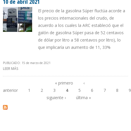
10 de abril 2021
El precio de la gasolina Súper fluctúa acorde a
los precios internacionales del crudo, de
acuerdo a los cuales la ARC estableció que el
galón de gasolina Súper pasa de 52 centavos
de dólar por litro a 58 centavos por litro), lo
que implicaría un aumento de 11, 33%
PUBLICADO: 15 de marzo de 2021
LEER MÁS
SOBRE ECUADOR AUMENTA EN 2,7% PRECIO DE DIÉSEL HASTA EL
10 DE ABRIL 2021
« primero
‹
anterior
1
2
3
4
5
6
7
8
9
Páginas
siguiente ›
última »