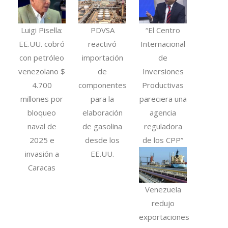
Luigi Pisella:
PDVSA
“El Centro
EE.UU. cobró
reactivó
Internacional
con petróleo
importación
de
venezolano $
de
Inversiones
4.700
componentes
Productivas
millones por
para la
pareciera una
bloqueo
elaboración
agencia
naval de
de gasolina
reguladora
2025 e
desde los
de los CPP”
invasión a
EE.UU.
Caracas
Venezuela
redujo
exportaciones