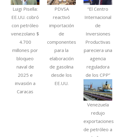
Luigi Pisella:
PDVSA
“El Centro
EE.UU. cobró
reactivó
Internacional
con petróleo
importación
de
venezolano $
de
Inversiones
4.700
componentes
Productivas
millones por
para la
pareciera una
bloqueo
elaboración
agencia
naval de
de gasolina
reguladora
2025 e
desde los
de los CPP”
invasión a
EE.UU.
Caracas
Venezuela
redujo
exportaciones
de petróleo a