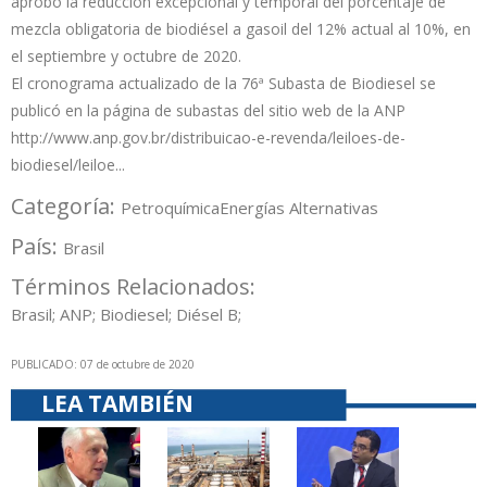
aprobó la reducción excepcional y temporal del porcentaje de
mezcla obligatoria de biodiésel a gasoil del 12% actual al 10%, en
el septiembre y octubre de 2020.
El cronograma actualizado de la 76ª Subasta de Biodiesel se
publicó en la página de subastas del sitio web de la ANP
http://www.anp.gov.br/distribuicao-e-revenda/leiloes-de-
biodiesel/leiloe...
Categoría:
Petroquímica
Energías Alternativas
País:
Brasil
Términos Relacionados:
Brasil; ANP; Biodiesel; Diésel B;
PUBLICADO: 07 de octubre de 2020
LEA TAMBIÉN