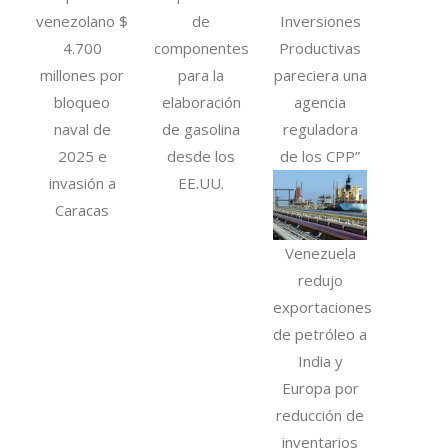
venezolano $
de
Inversiones
4.700
componentes
Productivas
millones por
para la
pareciera una
bloqueo
elaboración
agencia
naval de
de gasolina
reguladora
2025 e
desde los
de los CPP”
invasión a
EE.UU.
Caracas
Venezuela
redujo
exportaciones
de petróleo a
India y
Europa por
reducción de
inventarios