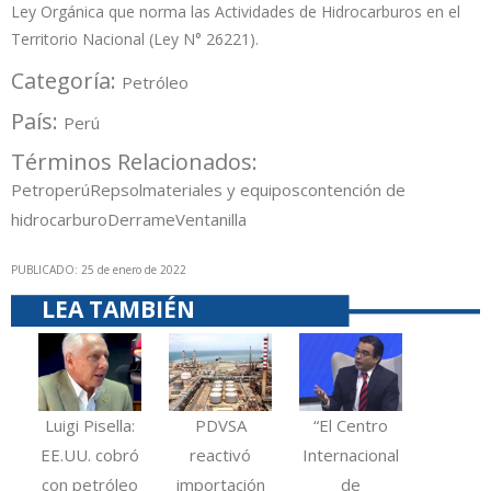
Ley Orgánica que norma las Actividades de Hidrocarburos en el
Territorio Nacional (Ley N° 26221).
Categoría:
Petróleo
País:
Perú
Términos Relacionados:
Petroperú
Repsol
materiales y equipos
contención de
hidrocarburo
Derrame
Ventanilla
PUBLICADO: 25 de enero de 2022
LEA TAMBIÉN
Luigi Pisella:
PDVSA
“El Centro
EE.UU. cobró
reactivó
Internacional
con petróleo
importación
de