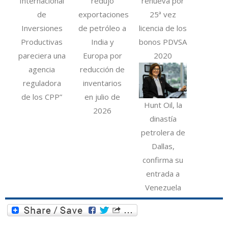
Internacional
redujo
renueva por
de
exportaciones
25ª vez
Inversiones
de petróleo a
licencia de los
Productivas
India y
bonos PDVSA
pareciera una
Europa por
2020
agencia
reducción de
reguladora
inventarios
de los CPP”
en julio de
Hunt Oil, la
2026
dinastía
petrolera de
Dallas,
confirma su
entrada a
Venezuela