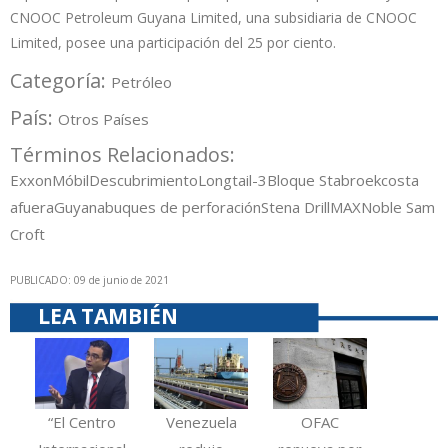
CNOOC Petroleum Guyana Limited, una subsidiaria de CNOOC
Limited, posee una participación del 25 por ciento.
Categoría:
Petróleo
País:
Otros Países
Términos Relacionados:
ExxonMóbil
Descubrimiento
Longtail-3
Bloque Stabroek
costa
afuera
Guyana
buques de perforación
Stena DrillMAX
Noble Sam
Croft
PUBLICADO: 09 de junio de 2021
LEA TAMBIÉN
“El Centro
Venezuela
OFAC