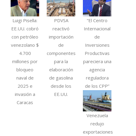
Luigi Pisella:
PDVSA
“El Centro
EE.UU. cobró
reactivó
Internacional
con petróleo
importación
de
venezolano $
de
Inversiones
4.700
componentes
Productivas
millones por
para la
pareciera una
bloqueo
elaboración
agencia
naval de
de gasolina
reguladora
2025 e
desde los
de los CPP”
invasión a
EE.UU.
Caracas
Venezuela
redujo
exportaciones