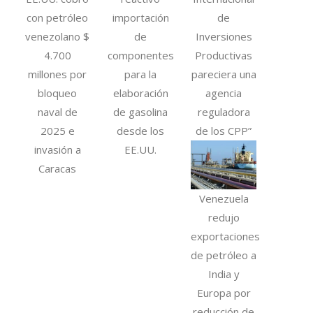
con petróleo
importación
de
venezolano $
de
Inversiones
4.700
componentes
Productivas
millones por
para la
pareciera una
bloqueo
elaboración
agencia
naval de
de gasolina
reguladora
2025 e
desde los
de los CPP”
invasión a
EE.UU.
Caracas
Venezuela
redujo
exportaciones
de petróleo a
India y
Europa por
reducción de