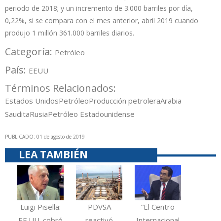
periodo de 2018; y un incremento de 3.000 barriles por día,
0,22%, si se compara con el mes anterior, abril 2019 cuando
produjo 1 millón 361.000 barriles diarios.
Categoría:
Petróleo
País:
EEUU
Términos Relacionados:
Estados Unidos
Petróleo
Producción petrolera
Arabia
Saudita
Rusia
Petróleo Estadounidense
PUBLICADO: 01 de agosto de 2019
LEA TAMBIÉN
Luigi Pisella:
PDVSA
“El Centro
EE.UU. cobró
reactivó
Internacional